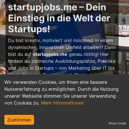
startupjobs.me – Dein
Einstieg in die Welt der
Startups!
Du bist kreativ, motiviert und möchtest in einem
dynamischen, innovativen Umfeld arbeiten? Dann
bist du auf
startupjobs.me
genau richtig! Hier
findest du zahlreiche Ausbildungsplätze, Praktika
und Jobs in Startups – von Marketing über IT bis
hin zu Business Development. Starte deine
Karriere in einem Startup und gestalte die
Wir verwenden Cookies, um Ihnen eine bessere
Zukunft mit frischen Ideen und
Nutzererfahrung zu ermöglichen. Durch die Nutzung
unternehmerischem Denken!
unserer Webseite stimmen Sie unserer Verwendung
von Cookies zu.
Mehr Informationen
Warum eine Karriere in
einem Startup?
Zustimmen
Photo Credit